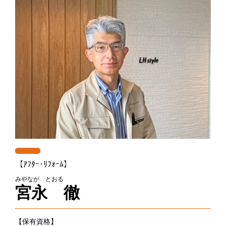
【ｱﾌﾀｰ･ﾘﾌｫｰﾑ】
みやなが とおる
宮永 徹
【保有資格】