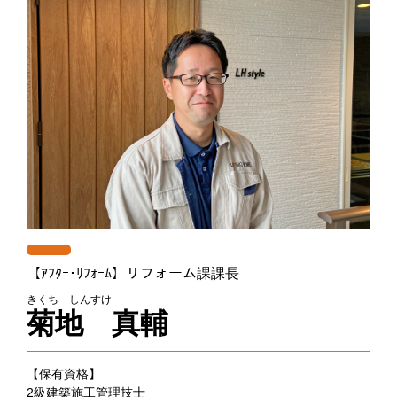
【ｱﾌﾀｰ･ﾘﾌｫｰﾑ】リフォーム課課長
きくち しんすけ
菊地 真輔
【保有資格】
2級建築施工管理技士