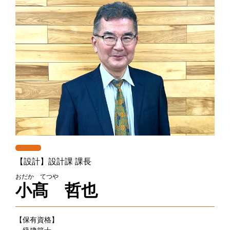
【設計】設計課 課長
おだか てつや
小髙 哲也
【保有資格】